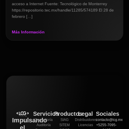
acceso a Internet Fuente: Tecnológico de Monterrey
https://repositorio.tec.mx/handle/11285/574189 El 28 de
febrero […]
Más Información
Servicios
Productos
Legal
Sociales
Impulsando
Consultoría
SIAG
Distribuidores
contacto@lcg.mx
Auditoría
SITEM
Licencias
+5255-7095-
el